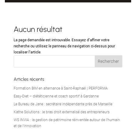
Aucun résultat
La page demandée est introuvable. Essayez d'affiner votre
recherche ou utilisez le panneau de navigation ci-dessus pour
localiser l'article.
Articles récents
Formation BIM en alternance à Saint-Raphaël | PERFORMA
Easy-Diet – diététicienne et coach sportif à Gardanne
Le Bureau de Jane : secrétaire indépendante près de Marseille
Kathe Solutions : le bras droit externalisé des entrepreneurs
WS INVIA : la gestion de patrimoine réinventée autour de l’humain
et de l’innovation