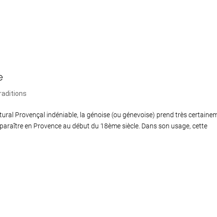
e
raditions
ectural Provençal indéniable, la génoise (ou génevoise) prend très certaine
 apparaître en Provence au début du 18ème siècle. Dans son usage, cette