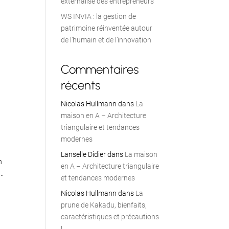
externalisé des entrepreneurs
WS INVIA : la gestion de
patrimoine réinventée autour
de l’humain et de l’innovation
Commentaires
récents
Nicolas Hullmann
dans
La
maison en A – Architecture
triangulaire et tendances
modernes
Lanselle Didier
dans
La maison
n
en A – Architecture triangulaire
..
et tendances modernes
Nicolas Hullmann
dans
La
prune de Kakadu, bienfaits,
caractéristiques et précautions
!