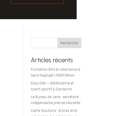
Articles récents
Formation BIM en alternance à
Saint-Raphaël | PERFORMA
Easy-Diet – diététicienne et
coach sportif à Gardanne
Le Bureau de Jane : secrétaire
indépendante près de Marseille
Kathe Solutions : le bras droit