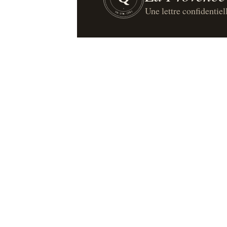
Une lettre confidentiel
UN·SUR·CENT