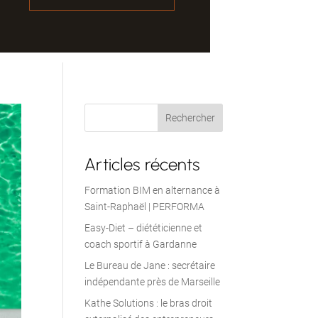
Articles récents
Formation BIM en alternance à
Saint-Raphaël | PERFORMA
Easy-Diet – diététicienne et
coach sportif à Gardanne
Le Bureau de Jane : secrétaire
indépendante près de Marseille
Kathe Solutions : le bras droit