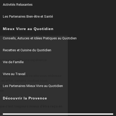
Activités Relaxantes
Les Partenaires Bien-être et Santé
Mieux Vivre au Quotidien
Continuer sans accepter
Conseils, Astuces et Idées Pratiques au Quotidien
Salut c'est nous...
les Cookies !
Recettes et Cuisine du Quotidien
On a besoin de votre accord pour vous offrir une expérience
Vie de Famille
personnalisée !
Vivre au Travail
Alors on a attendu d'être sûrs que le contenu de ce site vous intéresse
avant de vous déranger, mais en effet, certains cookies nous
permettent de faire fonctionner le site. D'autres nous aident à rendre
Les Partenaires Mieux Vivre au Quotidien
votre expérience personnalisée
Découvrir la Provence
Parce qu'on est d'accord que c'est toujours mieux d'être reçu en
ami qu'en inconnu ?