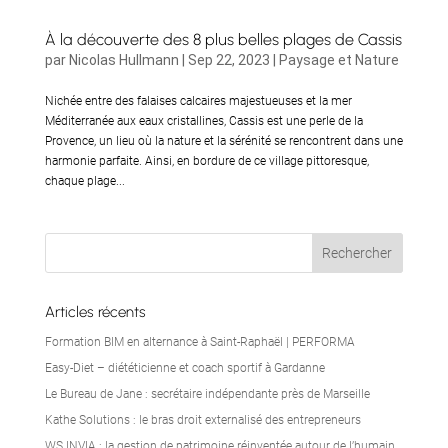
À la découverte des 8 plus belles plages de Cassis
par
Nicolas Hullmann
|
Sep 22, 2023
|
Paysage et Nature
Nichée entre des falaises calcaires majestueuses et la mer
Méditerranée aux eaux cristallines, Cassis est une perle de la
Provence, un lieu où la nature et la sérénité se rencontrent dans une
harmonie parfaite. Ainsi, en bordure de ce village pittoresque,
chaque plage...
Articles récents
Formation BIM en alternance à Saint-Raphaël | PERFORMA
Easy-Diet – diététicienne et coach sportif à Gardanne
Le Bureau de Jane : secrétaire indépendante près de Marseille
Kathe Solutions : le bras droit externalisé des entrepreneurs
WS INVIA : la gestion de patrimoine réinventée autour de l’humain