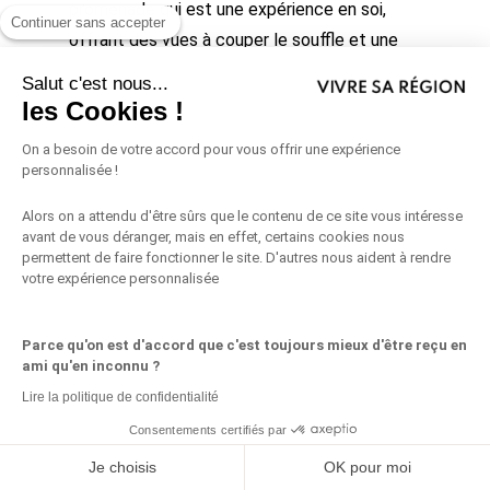
promenade qui est une expérience en soi,
Continuer sans accepter
offrant des vues à couper le souffle et une
immersion dans la beauté sauvage de la
Salut c'est nous...
région.
les Cookies !
Parking le plus proche :
On a besoin de votre accord pour vous offrir une expérience
personnalisée !
Parking de la Plage du Corton, Avenue
des Carriers, 13260 Cassis.
Alors on a attendu d'être sûrs que le contenu de ce site vous intéresse
avant de vous déranger, mais en effet, certains cookies nous
permettent de faire fonctionner le site. D'autres nous aident à rendre
votre expérience personnalisée
Parce qu'on est d'accord que c'est toujours mieux d'être reçu en
ami qu'en inconnu ?
Lire la politique de confidentialité
Consentements certifiés par
Partagez ceci
Je choisis
OK pour moi