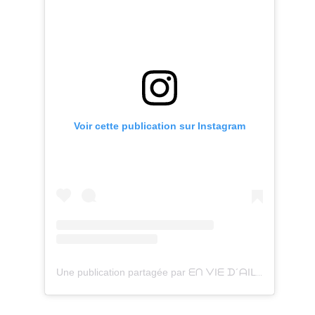
Voir cette publication sur Instagram
Une publication partagée par ᗴᑎ ᐯIᗴ ᗪ´ᗩIᒪᒪᗴᑌᖇᔕ (@en_vie_d_ailleurs)