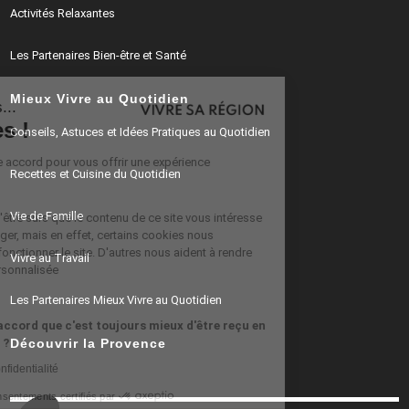
Activités Relaxantes
Les Partenaires Bien-être et Santé
Continuer sans accepter
Mieux Vivre au Quotidien
Salut c'est nous...
les Cookies !
Conseils, Astuces et Idées Pratiques au Quotidien
On a besoin de votre accord pour vous offrir une expérience
Recettes et Cuisine du Quotidien
personnalisée !
Vie de Famille
Alors on a attendu d'être sûrs que le contenu de ce site vous intéresse
avant de vous déranger, mais en effet, certains cookies nous
permettent de faire fonctionner le site. D'autres nous aident à rendre
Vivre au Travail
votre expérience personnalisée
Les Partenaires Mieux Vivre au Quotidien
Parce qu'on est d'accord que c'est toujours mieux d'être reçu en
Découvrir la Provence
ami qu'en inconnu ?
Lire la politique de confidentialité
Consentements certifiés par