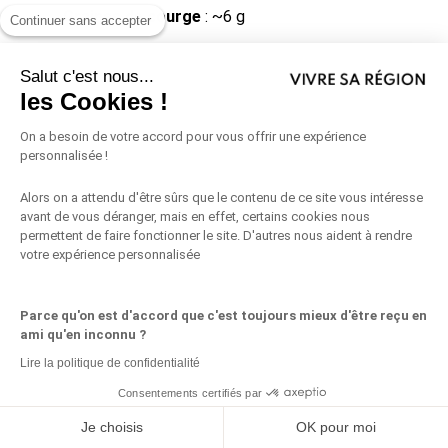
Graines de courge
: ~6 g
Continuer sans accepter
Graines de tournesol
: ~6 g
Salut c'est nous...
les Cookies !
On a besoin de votre accord pour vous offrir une expérience
personnalisée !
Légumes
Alors on a attendu d'être sûrs que le contenu de ce site vous intéresse
avant de vous déranger, mais en effet, certains cookies nous
Artichauts
: ~9 g
permettent de faire fonctionner le site. D'autres nous aident à rendre
votre expérience personnalisée
Choux de Bruxelles
: ~8 g
Carottes (crues)
: ~6 g
Parce qu'on est d'accord que c'est toujours mieux d'être reçu en
ami qu'en inconnu ?
Brocoli (cuit)
: ~3 g
Lire la politique de confidentialité
Consentements certifiés par
Chou-fleur (cuit)
: ~3 g
Partagez ceci
Je choisis
OK pour moi
Haricots verts (cuits)
: ~3 à 4 g