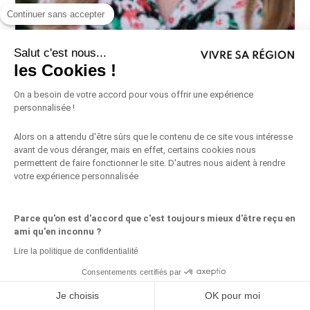
Continuer sans accepter
Salut c'est nous...
les Cookies !
On a besoin de votre accord pour vous offrir une expérience
personnalisée !
Alors on a attendu d'être sûrs que le contenu de ce site vous intéresse
avant de vous déranger, mais en effet, certains cookies nous
permettent de faire fonctionner le site. D'autres nous aident à rendre
votre expérience personnalisée
Parce qu'on est d'accord que c'est toujours mieux d'être reçu en
ami qu'en inconnu ?
Vendre sa maison ou son terrain
Lire la politique de confidentialité
plus cher dans le Var : l’angle mort
Consentements certifiés par
que la plupart des propriétaires
Je choisis
OK pour moi
ignorent