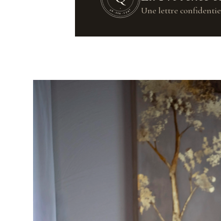
Une lettre confidentie
UN·SUR·CENT