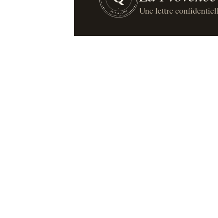
Une lettre confidentiel
UN·SUR·CENT