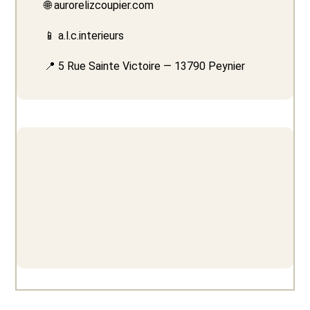
🌐 aurorelizcoupier.com
📱 a.l.c.interieurs
📍 5 Rue Sainte Victoire — 13790 Peynier