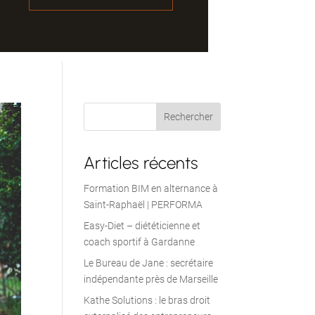
Articles récents
Formation BIM en alternance à
Saint-Raphaël | PERFORMA
Easy-Diet – diététicienne et
coach sportif à Gardanne
Le Bureau de Jane : secrétaire
indépendante près de Marseille
Kathe Solutions : le bras droit