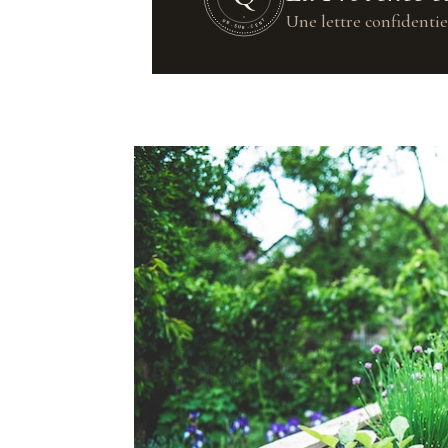
Une lettre confidentie
UN·SUR·CENT