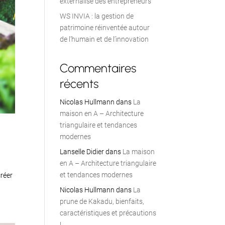
externalisé des entrepreneurs
WS INVIA : la gestion de
patrimoine réinventée autour
de l’humain et de l’innovation
Commentaires
récents
Nicolas Hullmann
dans
La
maison en A – Architecture
triangulaire et tendances
modernes
Lanselle Didier
dans
La maison
en A – Architecture triangulaire
et tendances modernes
créer
Nicolas Hullmann
dans
La
prune de Kakadu, bienfaits,
caractéristiques et précautions
!