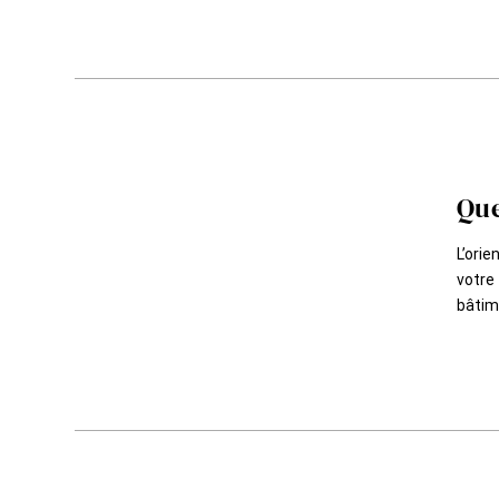
Que
L’orie
votre 
bâtim