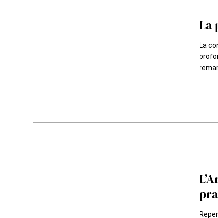
La 
La con
profon
remarq
L’A
pra
Repens