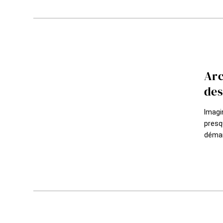
Arc
des
Imagi
presqu
démar