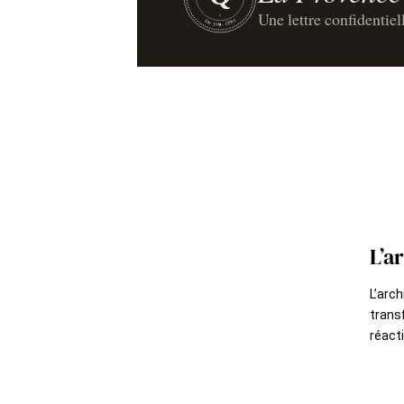
Une lettre confidentiel
UN·SUR·CENT
L’a
L’arch
trans
réacti