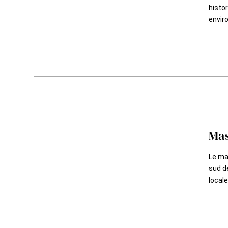
histor
enviro
Mas
Le mas
sud de
locale