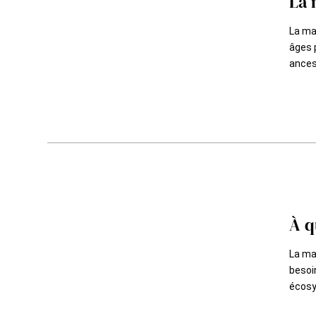
La 
La ma
âges 
ancest
À q
La mai
besoin
écosy