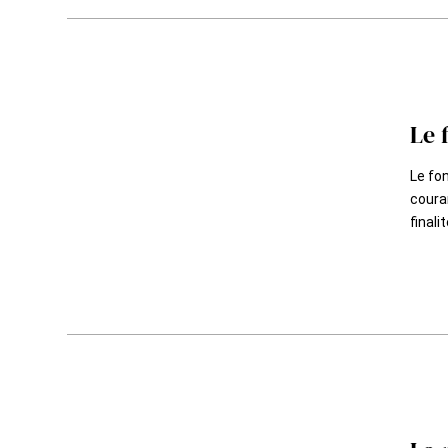
Le 
Le fon
couran
finali