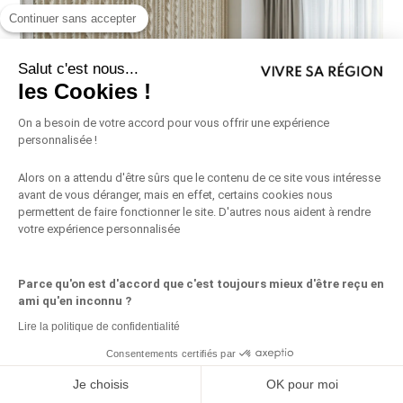
Continuer sans accepter
Salut c'est nous...
les Cookies !
On a besoin de votre accord pour vous offrir une expérience
personnalisée !
Alors on a attendu d'être sûrs que le contenu de ce site vous intéresse
avant de vous déranger, mais en effet, certains cookies nous
permettent de faire fonctionner le site. D'autres nous aident à rendre
votre expérience personnalisée
Orientation du lit en Feng Shui : la clé d’un
sommeil apaisé
Parce qu'on est d'accord que c'est toujours mieux d'être reçu en
ami qu'en inconnu ?
L’importance de la chambre dans le feng shui La chambre à coucher est
Lire la politique de confidentialité
l’une des pièces les plus essentielles du foyer,...
Consentements certifiés par
Partagez ceci
Je choisis
OK pour moi