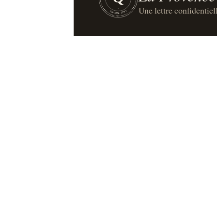
Une lettre confidentiel
UN·SUR·CENT