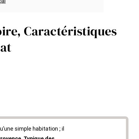
çal
ire, Caractéristiques
hat
u’une simple habitation ; il
 Provence
.
Typique des