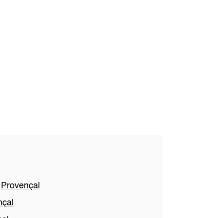
s Provençal
nçal