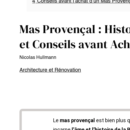
4
Conseils avant l’achat d’un Mas Proven
Mas Provençal : Histo
et Conseils avant Ac
Nicolas Hullmann
Architecture et Rénovation
Le
mas provençal
est bien plus q
incarne
l’âme et l’histoire de la