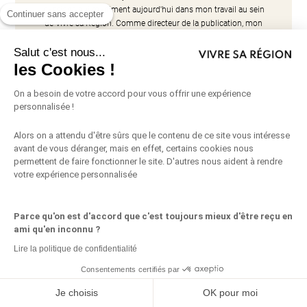
passions qui m'animent aujourd'hui dans mon travail au sein
Continuer sans accepter
de Vivre sa Région. Comme directeur de la publication, mon
objectif est simple : vous proposer des contenus qui
Salut c'est nous...
apportent une vraie valeur, que ce soit dans nos pages papier
ou sur le web. J'aime raconter les histoires qui font battre le
les Cookies !
cœur de notre région et mettre en lumière ceux qui la font
vivre.
On a besoin de votre accord pour vous offrir une expérience
personnalisée !
Alors on a attendu d'être sûrs que le contenu de ce site vous intéresse
0 commentaires
avant de vous déranger, mais en effet, certains cookies nous
permettent de faire fonctionner le site. D'autres nous aident à rendre
votre expérience personnalisée
Soumettre un commentaire
Votre adresse e-mail ne sera pas publiée.
Les champs obligatoires sont
Parce qu'on est d'accord que c'est toujours mieux d'être reçu en
indiqués avec
*
ami qu'en inconnu ?
Lire la politique de confidentialité
Consentements certifiés par
Partagez ceci
Je choisis
OK pour moi