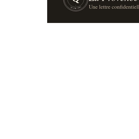
Une lettre confidentiel
UN·SUR·CENT