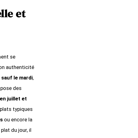
lle et
ment se
son authenticité
 sauf le mardi
,
opose des
en juillet et
plats typiques
es
ou encore la
plat du jour, il