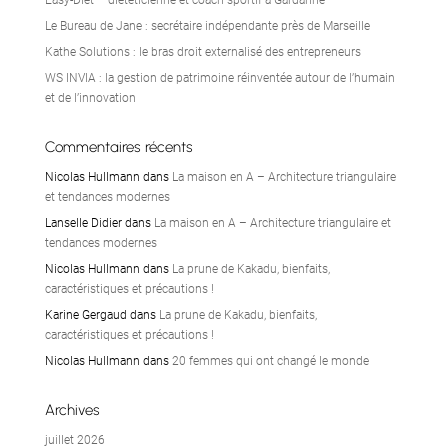
Easy-Diet – diététicienne et coach sportif à Gardanne
Le Bureau de Jane : secrétaire indépendante près de Marseille
Kathe Solutions : le bras droit externalisé des entrepreneurs
WS INVIA : la gestion de patrimoine réinventée autour de l’humain
et de l’innovation
Commentaires récents
Nicolas Hullmann
dans
La maison en A – Architecture triangulaire
et tendances modernes
Lanselle Didier
dans
La maison en A – Architecture triangulaire et
tendances modernes
Nicolas Hullmann
dans
La prune de Kakadu, bienfaits,
caractéristiques et précautions !
Karine Gergaud
dans
La prune de Kakadu, bienfaits,
caractéristiques et précautions !
Nicolas Hullmann
dans
20 femmes qui ont changé le monde
Archives
juillet 2026