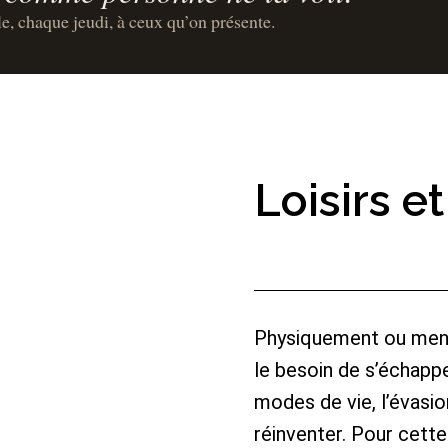
le, chaque jeudi, à ceux qu’on présente.
Loisirs e
Physiquement ou menta
le besoin de s’échapp
modes de vie, l’évasi
réinventer. Pour cette 