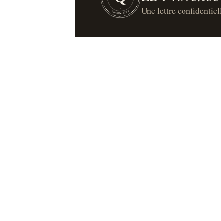
Une lettre confidentiel
UN·SUR·CENT