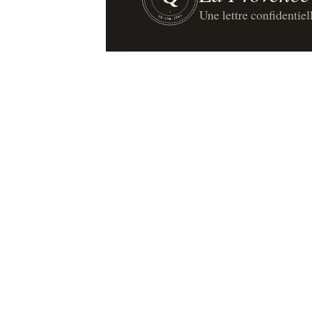
Une lettre confidentiel
UN·SUR·CENT