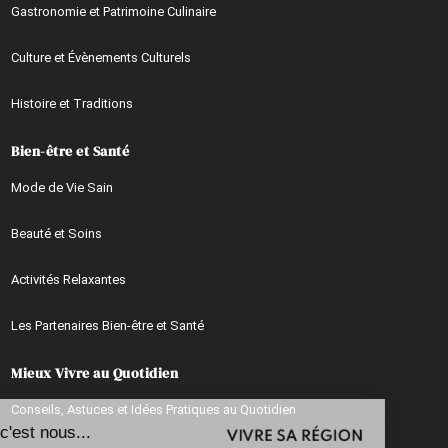
Gastronomie et Patrimoine Culinaire
Culture et Évènements Culturels
Histoire et Traditions
Bien-être et Santé
Mode de Vie Sain
Beauté et Soins
Activités Relaxantes
Les Partenaires Bien-être et Santé
Mieux Vivre au Quotidien
Continuer sans accepter
Conseils, Astuces et Idées Pratiques au Quotidien
Salut c'est nous...