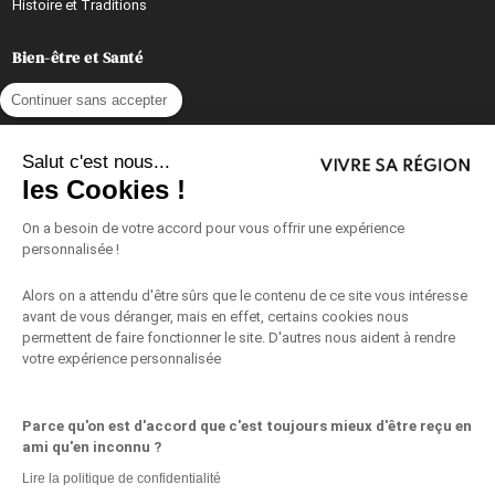
Histoire et Traditions
Bien-être et Santé
Mode de Vie Sain
Continuer sans accepter
Beauté et Soins
Salut c'est nous...
les Cookies !
Activités Relaxantes
On a besoin de votre accord pour vous offrir une expérience
personnalisée !
Les Partenaires Bien-être et Santé
Alors on a attendu d'être sûrs que le contenu de ce site vous intéresse
Mieux Vivre au Quotidien
avant de vous déranger, mais en effet, certains cookies nous
permettent de faire fonctionner le site. D'autres nous aident à rendre
Conseils, Astuces et Idées Pratiques au Quotidien
votre expérience personnalisée
Recettes et Cuisine du Quotidien
Parce qu'on est d'accord que c'est toujours mieux d'être reçu en
Vie de Famille
ami qu'en inconnu ?
Lire la politique de confidentialité