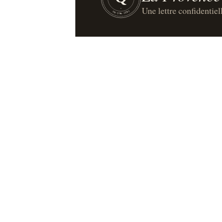
Une lettre confidentiel
UN·SUR·CENT