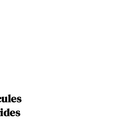
cules
rides