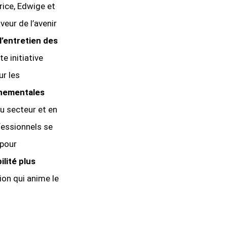
trice, Edwige et
veur de l’avenir
l’entretien des
e initiative
ur les
nnementales
u secteur et en
fessionnels se
 pour
ilité plus
tion qui anime le