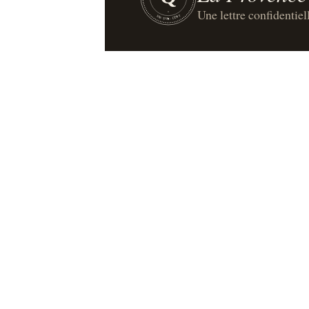
Une lettre confidentiel
UN·SUR·CENT