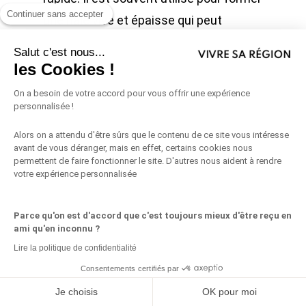
Continuer sans accepter
une haie vive et épaisse qui peut
atteindre jusqu’à 4 mètres de hauteur.
Salut c'est nous...
Le laurier-tin se plaît dans les différents
les Cookies !
types de sols et peut tolérer une
On a besoin de votre accord pour vous offrir une expérience
gamme de conditions de lumière allant
personnalisée !
du plein soleil à l’ombre partielle. Il peut
Alors on a attendu d'être sûrs que le contenu de ce site vous intéresse
avant de vous déranger, mais en effet, certains cookies nous
également résister à des températures
permettent de faire fonctionner le site. D'autres nous aident à rendre
froides jusqu’à -10°C, ce qui en fait une
votre expérience personnalisée
option idéale pour les régions plus
froides. Cependant, il est important de
Parce qu'on est d'accord que c'est toujours mieux d'être reçu en
ami qu'en inconnu ?
noter que les feuilles et les baies du
Lire la politique de confidentialité
laurier-tin sont toxiques pour les
Consentements certifiés par
animaux domestiques et peuvent
Partagez ceci
Je choisis
OK pour moi
causer des problèmes de santé s’ils