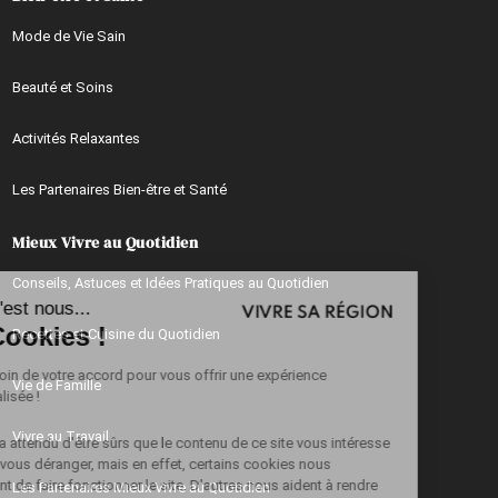
Mode de Vie Sain
Beauté et Soins
Activités Relaxantes
Les Partenaires Bien-être et Santé
Mieux Vivre au Quotidien
Continuer sans accepter
Conseils, Astuces et Idées Pratiques au Quotidien
Salut c'est nous...
les Cookies !
Recettes et Cuisine du Quotidien
On a besoin de votre accord pour vous offrir une expérience
Vie de Famille
personnalisée !
Vivre au Travail
Alors on a attendu d'être sûrs que le contenu de ce site vous intéresse
avant de vous déranger, mais en effet, certains cookies nous
permettent de faire fonctionner le site. D'autres nous aident à rendre
Les Partenaires Mieux Vivre au Quotidien