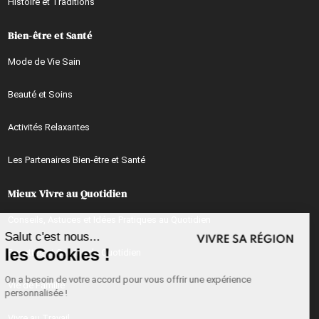
Histoire et Traditions
Bien-être et Santé
Mode de Vie Sain
Beauté et Soins
Activités Relaxantes
Les Partenaires Bien-être et Santé
Mieux Vivre au Quotidien
Continuer sans accepter
Conseils, Astuces et Idées Pratiques au Quotidien
Salut c'est nous...
les Cookies !
Recettes et Cuisine du Quotidien
On a besoin de votre accord pour vous offrir une expérience
Vie de Famille
personnalisée !
Vivre au Travail