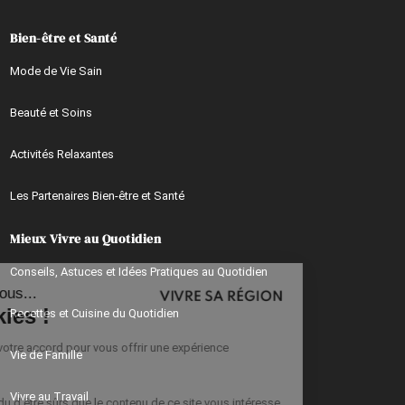
Bien-être et Santé
Mode de Vie Sain
Beauté et Soins
Activités Relaxantes
Les Partenaires Bien-être et Santé
Mieux Vivre au Quotidien
Continuer sans accepter
Conseils, Astuces et Idées Pratiques au Quotidien
Salut c'est nous...
les Cookies !
Recettes et Cuisine du Quotidien
On a besoin de votre accord pour vous offrir une expérience
Vie de Famille
personnalisée !
Vivre au Travail
Alors on a attendu d'être sûrs que le contenu de ce site vous intéresse