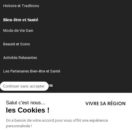
Histoire et Traditions
Bien-être et Santé
Mode de Vie Sain
Beauté et Soins
Activités Relaxantes
Les Partenaires Bien-être et Santé
Mieux Vivre au Quotidien
Continuer sans accepter
Conseils, Astuces et Idées Pratiques au Quotidien
Salut c'est nous...
les Cookies !
Recettes et Cuisine du Quotidien
On a besoin de votre accord pour vous offrir une expérience
Vie de Famille
personnalisée !