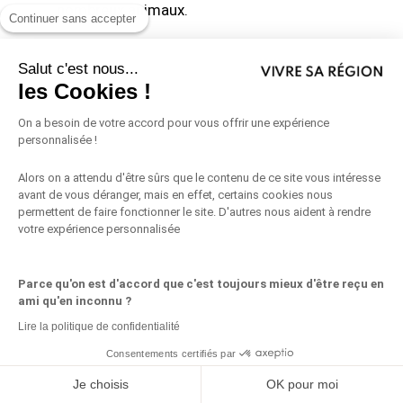
nombreux animaux.
Continuer sans accepter
Buisson ardent :
Ces arbustes, avec leurs
Salut c'est nous...
baies colorées, sont très attractifs pour
les Cookies !
les oiseaux.
On a besoin de votre accord pour vous offrir une expérience
personnalisée !
Plantes à fleurs 🌸
Alors on a attendu d'être sûrs que le contenu de ce site vous intéresse
avant de vous déranger, mais en effet, certains cookies nous
permettent de faire fonctionner le site. D'autres nous aident à rendre
Marguerite :
Cette fleur indigène est non
votre expérience personnalisée
seulement jolie, mais elle attire aussi de
nombreux pollinisateurs.
Parce qu'on est d'accord que c'est toujours mieux d'être reçu en
ami qu'en inconnu ?
Lavande :
Elle résiste bien à la sécheresse
Lire la politique de confidentialité
Consentements certifiés par
et attire les abeilles et les papillons.
Partagez ceci
Je choisis
OK pour moi