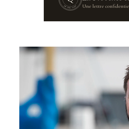
Une lettre confidentie
UN·SUR·CENT