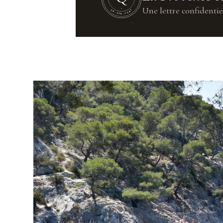
Une lettre confidentie
UN·SUR·CENT