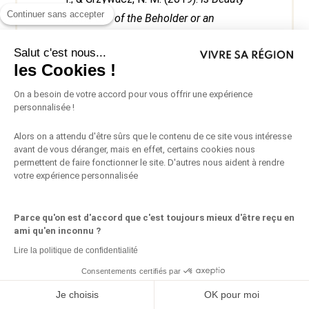
Continuer sans accepter
in the Eye of the Beholder or an
Objective Truth? A Neuroscientific
Salut c'est nous...
Answer.
les Cookies !
Glenis, O. (2021).
The Science Behind
On a besoin de votre accord pour vous offrir une expérience
Beauty – Is Beauty Really Subjective?
personnalisée !
Erasmus University Rotterdam.
Alors on a attendu d'être sûrs que le contenu de ce site vous intéresse
avant de vous déranger, mais en effet, certains cookies nous
McMahon, J. A. (2012).
Beauty.
permettent de faire fonctionner le site. D'autres nous aident à rendre
Oxford Bibliographies.
votre expérience personnalisée
Parce qu'on est d'accord que c'est toujours mieux d'être reçu en
ami qu'en inconnu ?
Lire la politique de confidentialité
Consentements certifiés par
Partagez ceci
Je choisis
OK pour moi