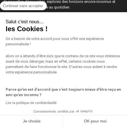
de nouvelles découvertes, explorez des horizons encore inconnus et
Continuer sans accepter
soutenez l’économie locale au quotidien.
Salut c'est nous...
les Cookies !
On a besoin de votre accord pour vous offrir une expérience
Vivre sa maison
personnalisée !
Architecture et Rénovation
Alors on a attendu d'être sûrs que le contenu de ce site vous intéresse
avant de vous déranger, mais en effet, certains cookies nous
Décoration et Design d’Intérieur
permettent de faire fonctionner le site. D'autres nous aident à rendre
votre expérience personnalisée
Jardin et Espaces Extérieurs
Parce qu'on est d'accord que c'est toujours mieux d'être reçu en
Énergie Positive et Innovations dans le Bâtiment
ami qu'en inconnu ?
Lire la politique de confidentialité
Les partenaires Vivre Sa Maison
Consentements certifiés par
Vivre la Culture et le Patrimoine
Partagez ceci
Je choisis
OK pour moi