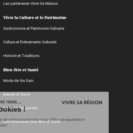
Les partenaires Vivre Sa Maison
Vivre la Culture et le Patrimoine
Gastronomie et Patrimoine Culinaire
Culture et Évènements Culturels
Histoire et Traditions
Bien-être et Santé
Mode de Vie Sain
Continuer sans accepter
Beauté et Soins
Salut c'est nous...
les Cookies !
Activités Relaxantes
On a besoin de votre accord pour vous offrir une expérience
Les Partenaires Bien-être et Santé
personnalisée !