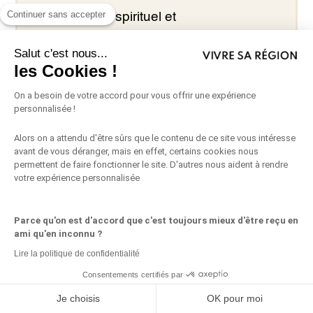
Continuer sans accepter
passé spirituel et
architectural du village.
Salut c'est nous...
les Cookies !
Le Jardin d’Éguilles :
Ce
On a besoin de votre accord pour vous offrir une expérience
jardin artistique, conçu par
personnalisée !
Max Sauze, est une
Alors on a attendu d'être sûrs que le contenu de ce site vous intéresse
invitation à la découverte de
avant de vous déranger, mais en effet, certains cookies nous
permettent de faire fonctionner le site. D'autres nous aident à rendre
sculptures contemporaines
votre expérience personnalisée
dans un cadre
méditerranéen enchanteur.
Parce qu'on est d'accord que c'est toujours mieux d'être reçu en
ami qu'en inconnu ?
Lire la politique de confidentialité
Consentements certifiés par
Partagez ceci
Je choisis
OK pour moi