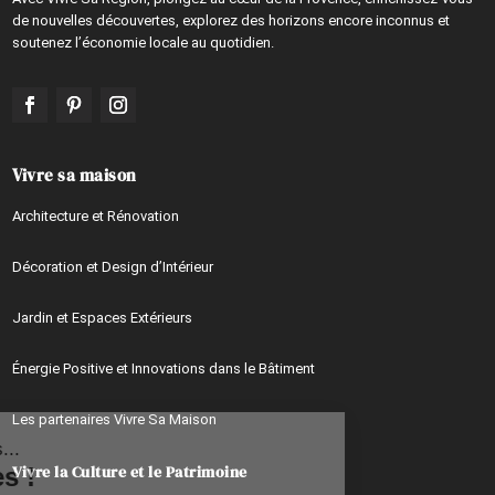
de nouvelles découvertes, explorez des horizons encore inconnus et
soutenez l’économie locale au quotidien.
Vivre sa maison
Architecture et Rénovation
Décoration et Design d’Intérieur
Jardin et Espaces Extérieurs
Énergie Positive et Innovations dans le Bâtiment
Continuer sans accepter
Les partenaires Vivre Sa Maison
Salut c'est nous...
Vivre la Culture et le Patrimoine
les Cookies !