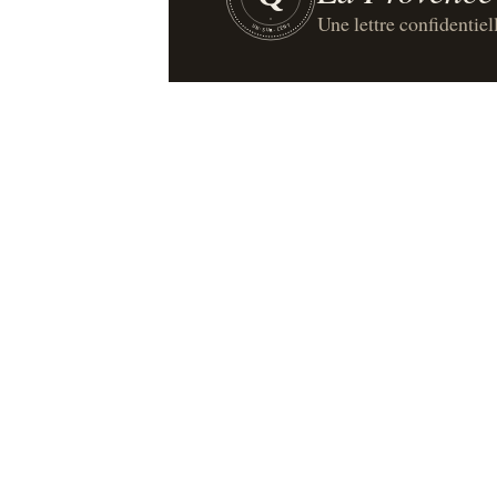
Une lettre confidentiel
UN·SUR·CENT