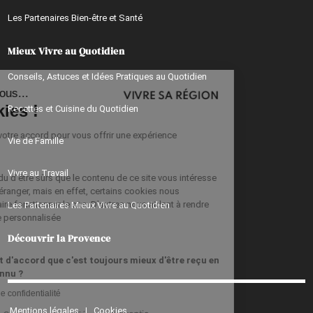
Les Partenaires Bien-être et Santé
Mieux Vivre au Quotidien
Continuer sans accepter
Conseils, Astuces et Idées Pratiques au Quotidien
Salut c'est nous...
les Cookies !
Recettes et Cuisine du Quotidien
On a besoin de votre accord pour vous offrir une expérience
Vie de Famille
personnalisée !
Vivre au Travail
Alors on a attendu d'être sûrs que le contenu de ce site vous intéresse
avant de vous déranger, mais en effet, certains cookies nous
permettent de faire fonctionner le site. D'autres nous aident à rendre
Les Partenaires Mieux Vivre au Quotidien
votre expérience personnalisée
Découvrir la Provence
Parce qu'on est d'accord que c'est toujours mieux d'être reçu en
ami qu'en inconnu ?
Lire la politique de confidentialité
Mentions légales
|
Cookies