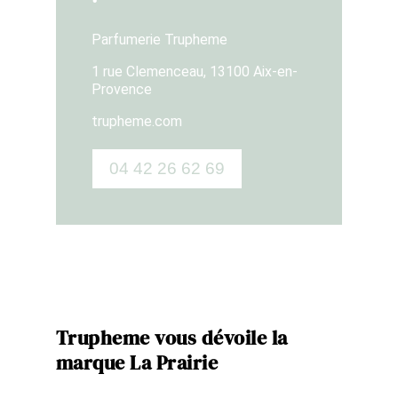
Parfumerie Trupheme
1 rue Clemenceau, 13100 Aix-en-
Provence
trupheme.com
04 42 26 62 69
Trupheme vous dévoile la
marque La Prairie