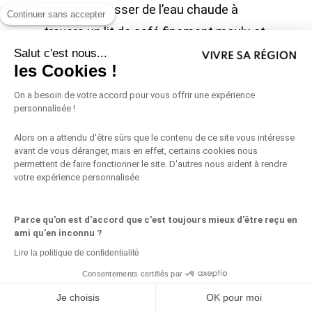
pour faire passer de l’eau chaude à
Continuer sans accepter
travers un lit de café finement moulu et
Salut c'est nous...
dans une chambre supérieure. Bien qu’il
les Cookies !
ne s’agisse pas d’un véritable espresso,
On a besoin de votre accord pour vous offrir une expérience
il est souvent apprécié comme café du
personnalisée !
matin ou comme base pour les
Alors on a attendu d'être sûrs que le contenu de ce site vous intéresse
cappuccinos et les lattes, grâce à
avant de vous déranger, mais en effet, certains cookies nous
l’infusion audacieuse et intense de la
permettent de faire fonctionner le site. D'autres nous aident à rendre
votre expérience personnalisée
cafetière moka.
Parce qu'on est d'accord que c'est toujours mieux d'être reçu en
ami qu'en inconnu ?
Le café Turc
Lire la politique de confidentialité
Caractérisé par une mouture fine, un
Consentements certifiés par
corps épais et une saveur intense, le
Partagez ceci
Je choisis
OK pour moi