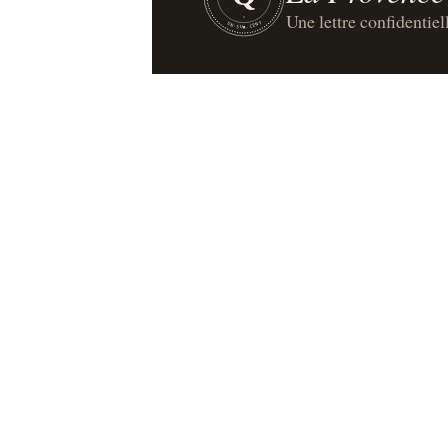
Une lettre confidentiel
UN·SUR·CENT