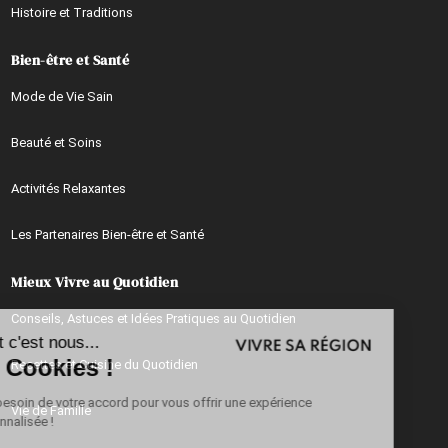
Histoire et Traditions
Bien-être et Santé
Mode de Vie Sain
Beauté et Soins
Activités Relaxantes
Les Partenaires Bien-être et Santé
Mieux Vivre au Quotidien
Continuer sans accepter
Conseils, Astuces et Idées Pratiques au Quotidien
Salut c'est nous...
les Cookies !
Recettes et Cuisine du Quotidien
On a besoin de votre accord pour vous offrir une expérience
Vie de Famille
personnalisée !