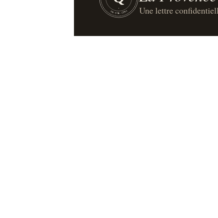
Une lettre confidentiel
UN·SUR·CENT