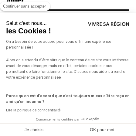
aimer
Continuer sans accepter
Salut c'est nous...
les Cookies !
On a besoin de votre accord pour vous offrir une expérience
personnalisée !
Alors on a attendu d'être sûrs que le contenu de ce site vous intéresse
avant de vous déranger, mais en effet, certains cookies nous
permettent de faire fonctionner le site. D'autres nous aident à rendre
votre expérience personnalisée
Parce qu'on est d'accord que c'est toujours mieux d'être reçu en
ami qu'en inconnu ?
5 bonnes raisons de commencer à jouer aux
Lire la politique de confidentialité
échecs
Consentements certifiés par
Particulièrement tendance ces derniers temps, jouer aux échecs s’avère
Partagez ceci
Je choisis
OK pour moi
être une discipline fascinante. Au- delà de...