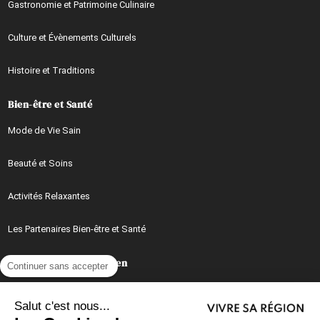
Gastronomie et Patrimoine Culinaire
Culture et Évènements Culturels
Histoire et Traditions
Bien-être et Santé
Mode de Vie Sain
Beauté et Soins
Activités Relaxantes
Les Partenaires Bien-être et Santé
Mieux Vivre au Quotidien
Continuer sans accepter
Conseils, Astuces et Idées Pratiques au Quotidien
Salut c'est nous...