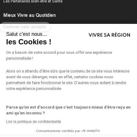
Les Partenaires Bien-être et Santé
Mieux Vivre au Quotidien
Continuer sans accepter
Conseils, Astuces et Idées Pratiques au Quotidien
Salut c'est nous...
les Cookies !
Recettes et Cuisine du Quotidien
On a besoin de votre accord pour vous offrir une expérience
Vie de Famille
personnalisée !
Vivre au Travail
Alors on a attendu d'être sûrs que le contenu de ce site vous intéresse
avant de vous déranger, mais en effet, certains cookies nous
permettent de faire fonctionner le site. D'autres nous aident à rendre
Les Partenaires Mieux Vivre au Quotidien
votre expérience personnalisée
Découvrir la Provence
Parce qu'on est d'accord que c'est toujours mieux d'être reçu en
ami qu'en inconnu ?
Lire la politique de confidentialité
Mentions légales
|
Cookies
Consentements certifiés par