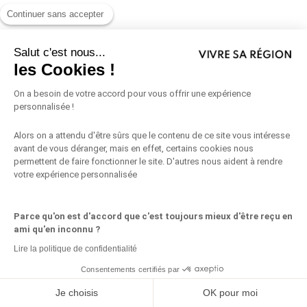
Continuer sans accepter
Salut c'est nous...
les Cookies !
On a besoin de votre accord pour vous offrir une expérience
personnalisée !
D’autres articles que vous pourriez
Alors on a attendu d'être sûrs que le contenu de ce site vous intéresse
aimer
avant de vous déranger, mais en effet, certains cookies nous
permettent de faire fonctionner le site. D'autres nous aident à rendre
votre expérience personnalisée
Parce qu'on est d'accord que c'est toujours mieux d'être reçu en
Napoleon Hill
ami qu'en inconnu ?
Lire la politique de confidentialité
Napoleon Hill est l’auteur de Réfléchissez et devenez riche, le célèbre
ouvrage qui révèle le plan suivi par ceux qui...
Consentements certifiés par
Partagez ceci
Je choisis
OK pour moi