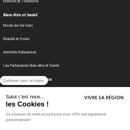
Histoire et Traditions
Bien-être et Santé
Mode de Vie Sain
Beauté et Soins
Activités Relaxantes
Les Partenaires Bien-être et Santé
Mieux Vivre au Quotidien
Continuer sans accepter
Conseils, Astuces et Idées Pratiques au Quotidien
Salut c'est nous...
les Cookies !
Recettes et Cuisine du Quotidien
On a besoin de votre accord pour vous offrir une expérience
Vie de Famille
personnalisée !
Vivre au Travail