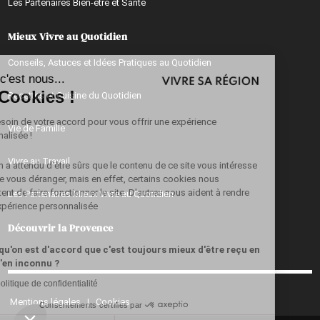
Les Partenaires Bien-être et Santé
Mieux Vivre au Quotidien
Continuer sans accepter
Conseils, Astuces et Idées Pratiques au Quotidien
Salut c'est nous...
les Cookies !
Recettes et Cuisine du Quotidien
On a besoin de votre accord pour vous offrir une expérience
Vie de Famille
personnalisée !
Vivre au Travail
Alors on a attendu d'être sûrs que le contenu de ce site vous intéresse
avant de vous déranger, mais en effet, certains cookies nous
permettent de faire fonctionner le site. D'autres nous aident à rendre
Les Partenaires Mieux Vivre au Quotidien
votre expérience personnalisée
Découvrir la Provence
Parce qu'on est d'accord que c'est toujours mieux d'être reçu en
ami qu'en inconnu ?
Lire la politique de confidentialité
Mentions légales
|
Cookies
Consentements certifiés par